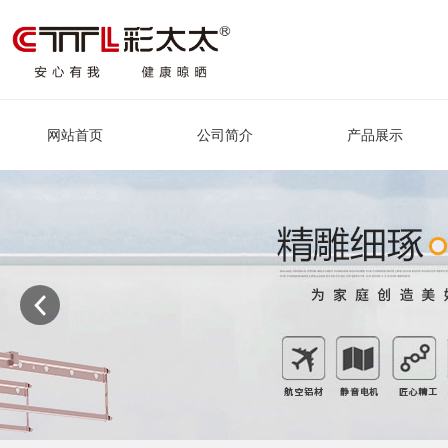
网站首页
公司简介
产品展示