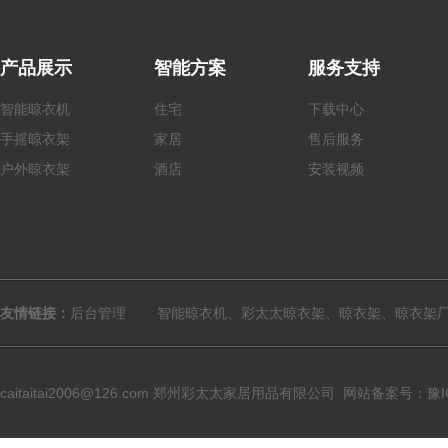
产品展示
智能方案
服务支持
智能晾衣机
住宅
下载中心
手摇
晾衣架
家居
售后服务
户外
晾衣架
酒店
安装视频
友情链接：
后台管理
智能晾衣机、彩太太晾衣架、晾衣架、晾衣架
caitaitai2006@126.com
郑州彩太太家居用品有限公司
网站备案号：豫ICP