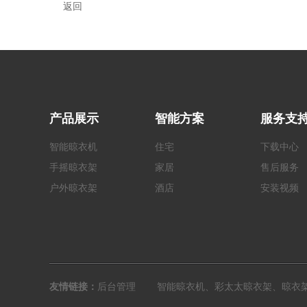
返回
产品展示
智能方案
服务支
智能晾衣机
住宅
下载中心
手摇
晾衣架
家居
售后服务
户外
晾衣架
酒店
安装视频
友情链接：
后台管理
智能晾衣机、彩太太晾衣架、晾衣