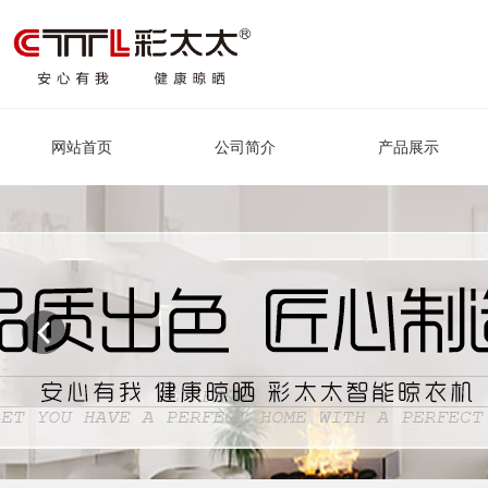
网站首页
公司简介
产品展示