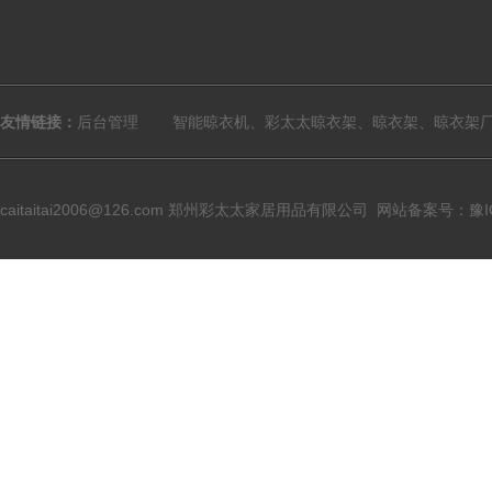
友情链接：
后台管理
智能晾衣机、彩太太晾衣架、晾衣架、晾衣架
caitaitai2006@126.com
郑州彩太太家居用品有限公司
网站备案号：豫ICP