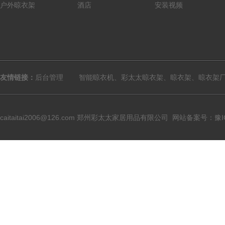
户外
晾衣架
酒店
安装视频
友情链接：
后台管理
智能晾衣机、彩太太晾衣架、晾衣架、晾衣架
caitaitai2006@126.com
郑州彩太太家居用品有限公司
网站备案号：豫ICP